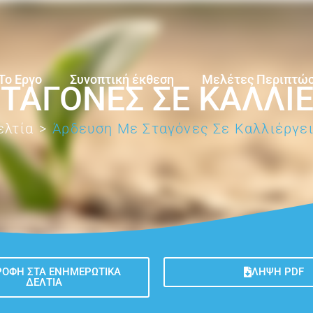
Το Εργο
Συνοπτική έκθεση
Μελέτες Περιπτώ
ΤΑΓΌΝΕΣ ΣΕ ΚΑΛΛΙΈ
ελτία
>
Άρδευση Με Σταγόνες Σε Καλλιέργει
ΡΟΦΉ ΣΤΑ ΕΝΗΜΕΡΩΤΙΚΆ
ΛΉΨΗ PDF
ΔΕΛΤΊΑ