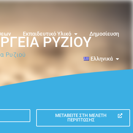
σεων
Εκπαιδευτικό Υλικό
Δημοσίευση
ΡΓΕΙΑ ΡΥΖΙΟΎ
α Ρυζιού
Ελληνικά
ΜΕΤΑΒΕΊΤΕ ΣΤΗ ΜΕΛΈΤΗ
ΠΕΡΊΠΤΩΣΗΣ