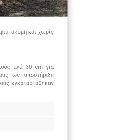
φια, ακόμη και χωρίς
πούς ανά 30 cm για
ους ως υποστήριξη
φους εγκαταστάθηκαν