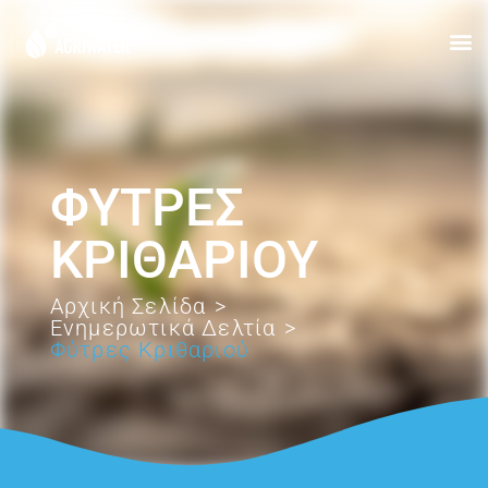
ΦΎΤΡΕΣ
ΚΡΙΘΑΡΙΟΎ
Αρχική Σελίδα
>
Ενημερωτικά Δελτία
>
Φύτρες Κριθαριού