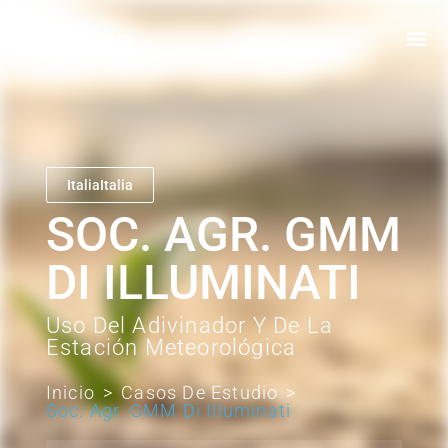
Italia
Italia
SOC. AGR. GMM
DI ILLUMINATI
Uso Del Adivinador Y De La
Estación Meteorológica
Inicio
>
Casos De Estudio
>
Soc. Agr. GMM Di Illuminati