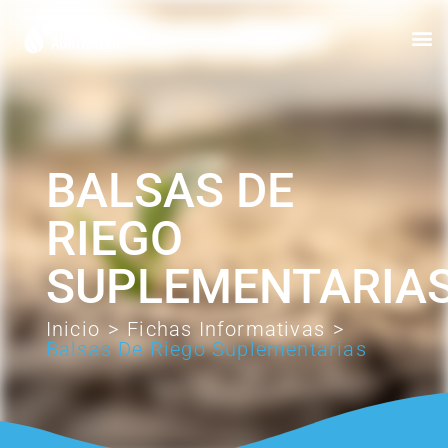
BALSAS DE
RIEGO
SUPLEMENTARIA
Inicio
>
Fichas Informativas
>
Balsas De Riego Suplementarias