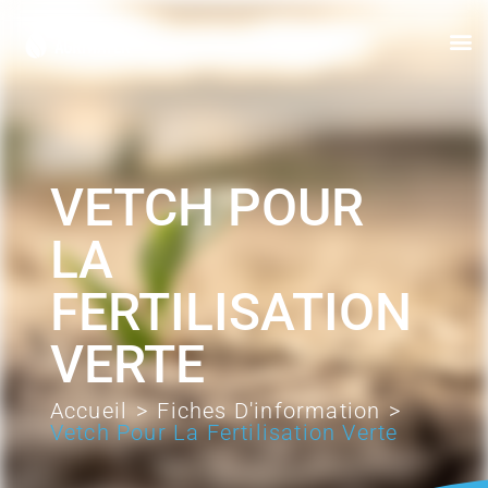
VETCH POUR
LA
FERTILISATION
VERTE
Accueil
>
Fiches D'information
>
Vetch Pour La Fertilisation Verte