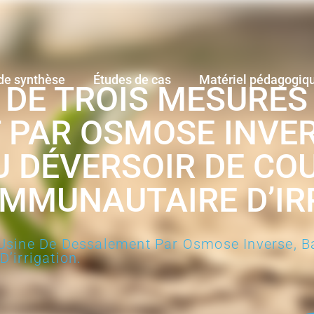
de synthèse
Études de cas
Matériel pédagogiq
DE TROIS MESURES :
PAR OSMOSE INVER
 DÉVERSOIR DE COU
MMUNAUTAIRE D’IR
Usine De Dessalement Par Osmose Inverse, B
’irrigation.