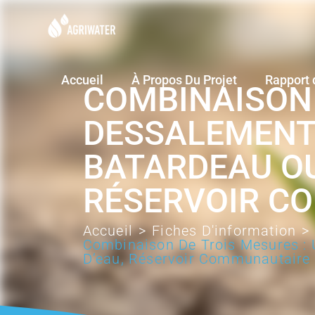
Accueil
À Propos Du Projet
Rapport 
COMBINAISON 
DESSALEMENT 
BATARDEAU OU
RÉSERVOIR CO
Accueil
>
Fiches D'information
>
Combinaison De Trois Mesures : 
D’eau, Réservoir Communautaire D