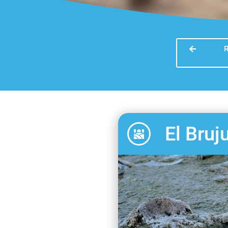
R
El Bruj