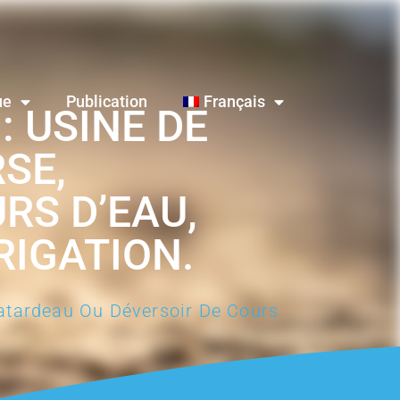
ue
Publication
Français
 USINE DE
SE,
RS D’EAU,
RIGATION.
atardeau Ou Déversoir De Cours