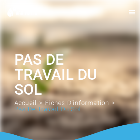
PAS DE
TRAVAIL DU
SOL
Accueil
>
Fiches D'information
>
Pas De Travail Du Sol