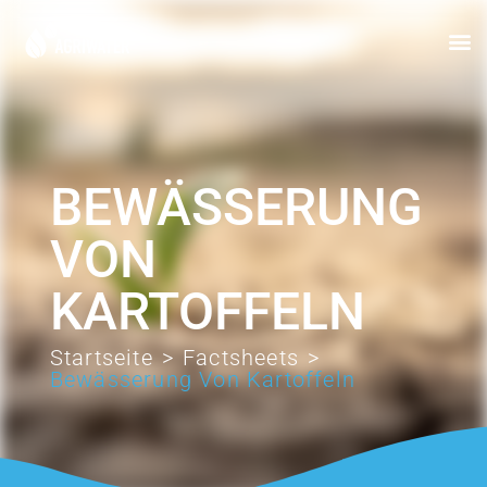
BEWÄSSERUNG
VON
KARTOFFELN
Startseite
>
Factsheets
>
Bewässerung Von Kartoffeln