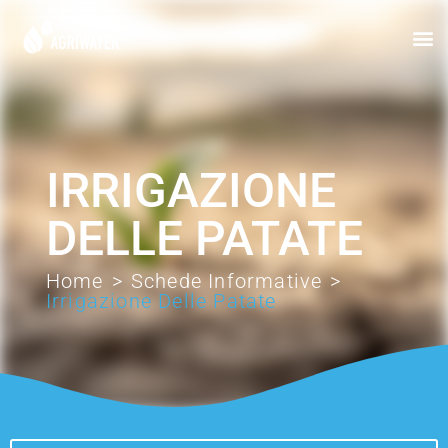
IRRIGAZIONE
DELLE PATATE
Home
>
Schede Informative
>
Irrigazione Delle Patate