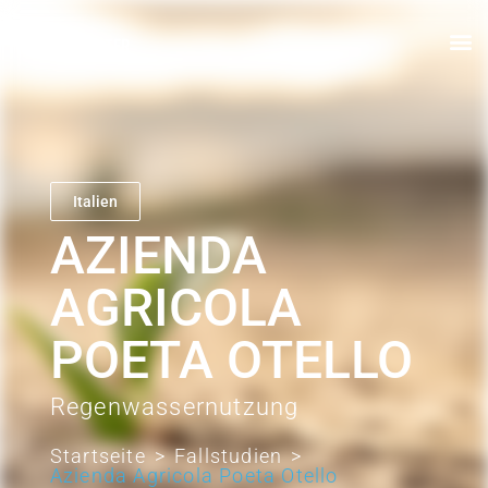
Italien
AZIENDA
AGRICOLA
POETA OTELLO
Regenwassernutzung
Startseite
>
Fallstudien
>
Azienda Agricola Poeta Otello