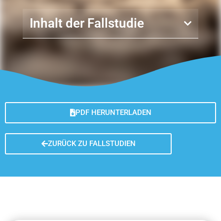
Inhalt der Fallstudie
PDF HERUNTERLADEN
ZURÜCK ZU FALLSTUDIEN