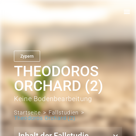
Zypern
THEODOROS
ORCHARD (2)
Keine Bodenbearbeitung
Startseite
>
Fallstudien
>
Theodoros Orchard (2)
Inhalt der Fallstudie