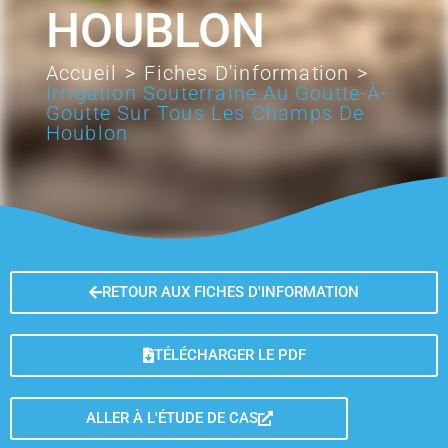
HOUBLON
Accueil
>
Fiches D'information
>
Irrigation Souterraine Au Goutte-À-
Goutte Sur Tous Les Champs De
Houblon
RETOUR AUX FICHES D'INFORMATION
TÉLÉCHARGER LE PDF
ALLER À L'ÉTUDE DE CAS