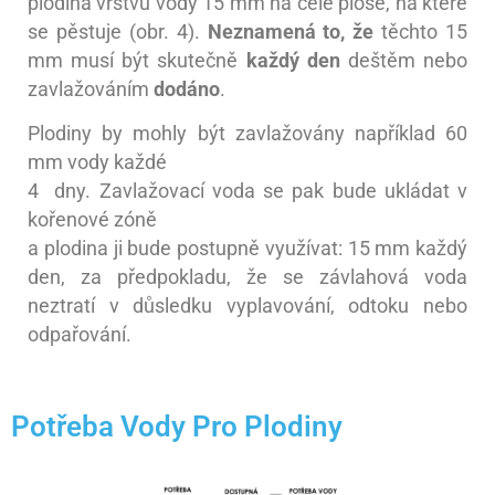
plodina vrstvu vody 15 mm na celé ploše, na které
se pěstuje (obr. 4).
Neznamená to, že
těchto 15
mm musí být skutečně
každý den
deštěm nebo
zavlažováním
dodáno
.
Plodiny by mohly být zavlažovány například 60
mm vody každé
4
dny. Zavlažovací voda se pak bude ukládat v
kořenové zóně
a plodina ji bude postupně využívat: 15 mm každý
den, za předpokladu, že se závlahová voda
neztratí v důsledku vyplavování, odtoku nebo
odpařování.
Potřeba Vody Pro Plodiny