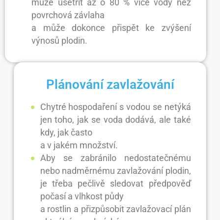
může ušetřit až o 80 % více vody než
povrchová závlaha
a může dokonce přispět ke zvýšení
výnosů plodin.
Plánování zavlažování
Chytré hospodaření s vodou se netýká
jen toho, jak se voda dodává, ale také
kdy, jak často
a v jakém množství.
Aby se zabránilo nedostatečnému
nebo nadměrnému zavlažování plodin,
je třeba pečlivě sledovat předpověď
počasí a vlhkost půdy
a rostlin a přizpůsobit zavlažovací plán