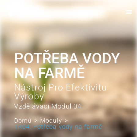
POTŘEBA VODY
NA FARMĚ
Nástroj Pro Efektivitu
Výroby
Vzdělávací Modul 04
Domů
>
Moduly
>
TR04: Potřeba vody na farmě