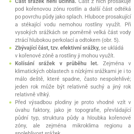
Část srážek není účinná.
Část z nich prosakuje
pod kořenovou zónu rostlin a další část odtéká
po povrchu půdy jako splach. Hluboce prosakující
a stékající vodu nemohou rostliny využít. Při
vysokých srážkách se poměrně velká část vody
ztrácí hlubokou perkolací a odtokem (obr. 5).
Zbývající část, tzv. efektivní srážky,
se ukládá
v kořenové zóně a rostliny ji mohou využít.
Kolísání srážek v průběhu let.
Zejména v
klimatických oblastech s nízkými srážkami je i to
málo deště, které spadne, často nespolehlivé;
jeden rok může být relativně suchý a jiný rok
relativně vlhký.
Před výsadbou plodiny je proto vhodné vzít v
úvahu faktory, jako je topografie, převládající
půdní typ, struktura půdy a hloubka kořenové
zóny, ale zejména mikroklima regionu a
spolehlivost srážek.