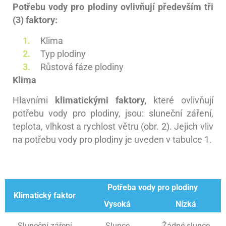
Potřebu vody pro plodiny ovlivňují především tři
(3) faktory:
Klima
Typ plodiny
Růstová fáze plodiny
Klima
Hlavními
klimatickými faktory,
které
ovlivňují
potřebu vody pro plodiny, jsou: sluneční záření,
teplota, vlhkost a rychlost větru (obr. 2). Jejich vliv
na potřebu vody pro plodiny je uveden v tabulce 1.
Potřeba vody pro plodiny
Klimatický faktor
Vysoká
Nízká
Sluneční záření
Slunce
Žádné slunce