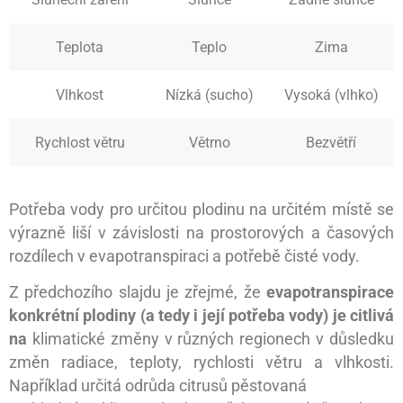
Teplota
Teplo
Zima
Vlhkost
Nízká (sucho)
Vysoká (vlhko)
Rychlost větru
Větrno
Bezvětří
Potřeba vody pro určitou plodinu na určitém místě se
výrazně liší v závislosti na prostorových a časových
rozdílech v evapotranspiraci a potřebě čisté vody.
Z předchozího slajdu je zřejmé, že
evapotranspirace
konkrétní plodiny (a tedy i její potřeba vody) je citlivá
na
klimatické změny v různých regionech v důsledku
změn radiace, teploty, rychlosti větru a vlhkosti.
Například určitá odrůda citrusů pěstovaná