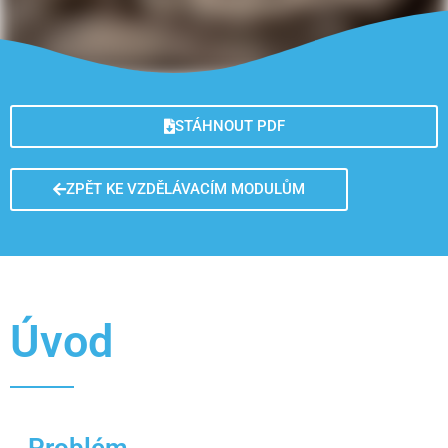
STÁHNOUT PDF
ZPĚT KE VZDĚLÁVACÍM MODULŮM
Úvod