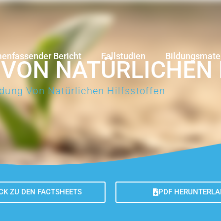
nfassender Bericht
Fallstudien
Bildungsmater
VON NATÜRLICHEN 
ung Von Natürlichen Hilfsstoffen
CK ZU DEN FACTSHEETS
PDF HERUNTERLA