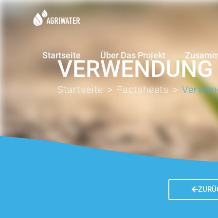
Startseite
Über Das Projekt
Zusamme
VERWENDUNG 
Startseite
>
Factsheets
>
Verwend
ZURÜ