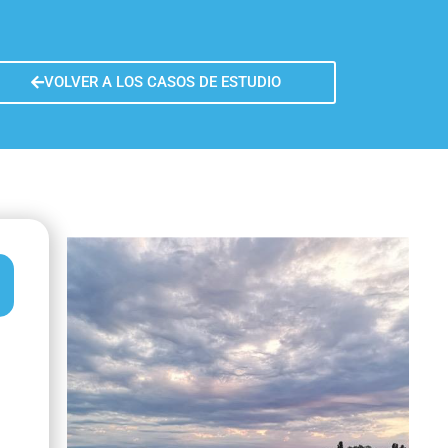
ía
ón aprendida
VOLVER A LOS CASOS DE ESTUDIO
la sostenibilidad
ferencia de la medida
vaciones finales