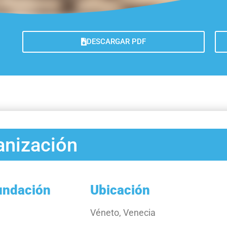
Galer
Lecci
DESCARGAR PDF
Medir 
Trans
Obser
anización
undación
Ubicación
Véneto, Venecia