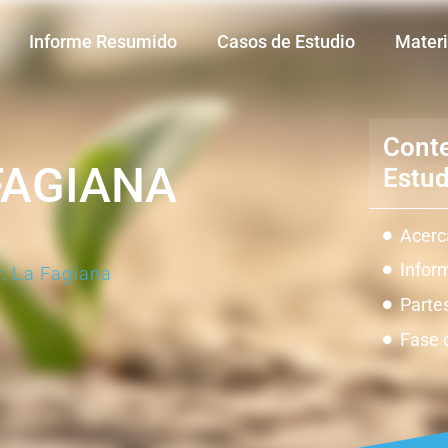
Informe Resumido
Casos de Estudio
Materi
Conte
FAGIANA
Estud
Acerc
Infor
r. La Fagiana
Parte
Fase 
Impac
Innov
Restr