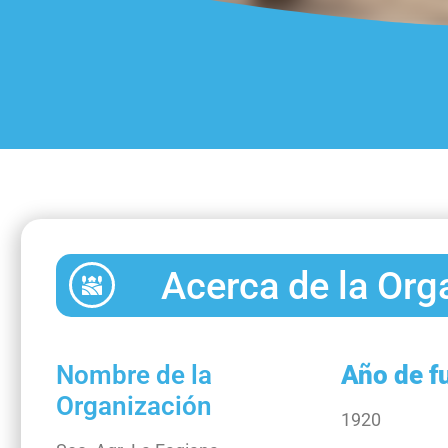
Acerca de la Org
Nombre de la
Año de f
Organización
1920