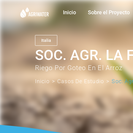
Inicio
Sobre el Proyecto
Italia
SOC. AGR. LA 
Riego Por Goteo En El Arroz
Inicio
>
Casos De Estudio
>
Soc. Ag