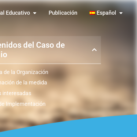
al Educativo
Publicación
Español
nidos del Caso de
io
a de la Organización
mación de la medida
s interesadas
de Implementación
tos
ación
icciones